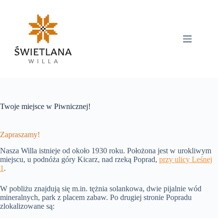
Przejdź
do
treści
Twoje miejsce w Piwnicznej!
Zapraszamy!
Nasza Willa istnieje od około 1930 roku. Położona jest w urokliwym
miejscu, u podnóża góry Kicarz, nad rzeką Poprad,
przy ulicy Leśnej
1
.
W pobliżu znajdują się m.in. tężnia solankowa, dwie pijalnie wód
mineralnych, park z placem zabaw. Po drugiej stronie Popradu
zlokalizowane są: